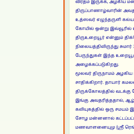
விரதம் இருக்க, அழகிய ம
திருப்பாணாழ்வாரின் அவதா
உத்ஸவர் எழுந்தருளி கல்
கோயில் ஒன்று இவ்வூரில் 
திருஉறையூர் என்னும் திக்
நிலையத்திலிருந்து சுமார் 
பேருந்துகள் இந்த உறையூரு
அழைக்கப்படுகிறது.
மூலவர் திருநாமம் அழகிய
சாதிக்கிறார். தாயார் க
திருக்கோலத்தில் வடக்கு ந
இங்கு அவதரித்ததால், ஆழ்வ
கலியுகத்தில் ஒரு சமயம் 
சோழ மன்னனால் கட்டப்பட
மணவாளனையுமு (ஸ்ரீ ரெங்