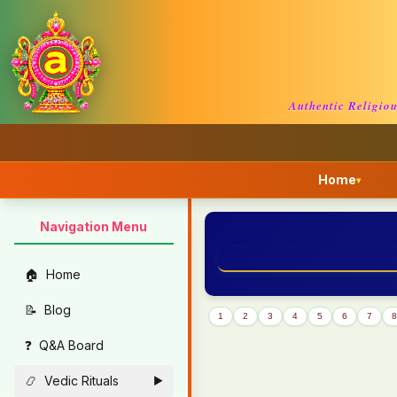
Authentic Religio
Home
▾
Navigation Menu
🏠
Home
📝
Blog
1
2
3
4
5
6
7
8
❓
Q&A Board
📿
Vedic Rituals
►