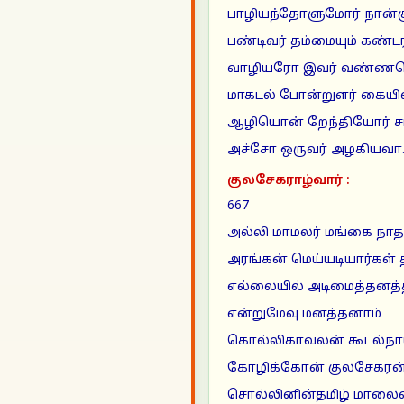
பாழியந்தோளுமோர் நான்க
பண்டிவர் தம்மையும் கண்
வாழியரோ இவர் வண்ணம
மாகடல் போன்றுளர் கையி
ஆழியொன் றேந்தியோர் சங
அச்சோ ஒருவர் அழகியவா
குலசேகராழ்வார் :
667
அல்லி மாமலர் மங்கை நாத
அரங்கன் மெய்யடியார்கள் 
எல்லையில் அடிமைத்தனத்
என்றுமேவு மனத்தனாம்
கொல்லிகாவலன் கூடல்ந
கோழிக்கோன் குலசேகரன
சொல்லினின்தமிழ் மாலை