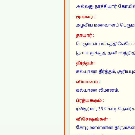
அல்லது நாச்சியார் கோயில் 
மூலவர் :
அழகிய மணவாளப் பெருமாள்
தாயார் :
பெருமாள் பக்கத்திலேயே க
(தாயாருக்குத் தனி ஸந்ந
தீர்த்தம் :
கல்யாண தீர்த்தம், சூரியபுஷ
விமானம் :
கல்யாண விமானம்.
ப்ரத்யக்ஷம் :
ரவிதர்மா, 33 கோடி தேவர்க
விசேஷங்கள் :
சோழமன்னனின் திருமகளான 