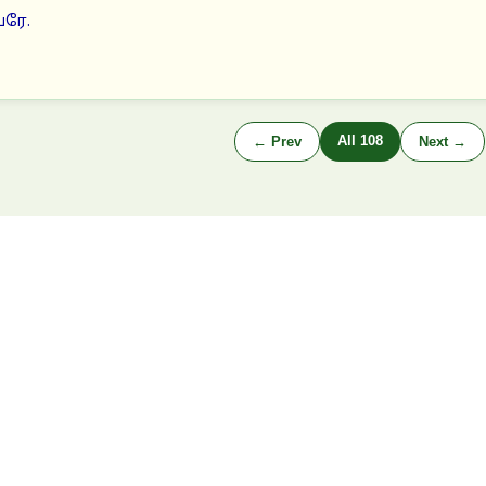
ரே.
All 108
← Prev
Next →