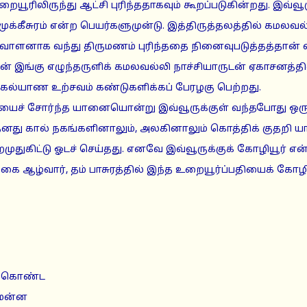
றையூரிலிருந்து ஆட்சி புரிந்ததாகவும் கூறப்படுகின்றது. இவ்வூருக
முக்கீசுரம் என்ற பெயர்களுமுன்டு. இத்திருத்தலத்தில் கமலவ
ளனாக வந்து திருமணம் புரிந்ததை நினைவுபடுத்தத்தான் வ
்கன் இங்கு எழுந்தருளிக் கமலவல்லி நாச்சியாருடன் ஏகாசனத்
ுக்கல்யாண உற்சவம் கண்டுகளிக்கப் பேரழகு பெற்றது.
ைச் சோர்ந்த யானையொன்று இவ்வூருக்குள் வந்தபோது 
து. தனது கால் நகங்களினாலும், அலகினாலும் கொத்திக் குதறி
றமுதுகிட்டு ஓடச் செய்தது. எனவே இவ்வூருக்குக் கோழியூர் என
கை ஆழ்வார், தம் பாசுரத்தில் இந்த உறையூர்ப்பதியைக் கோழி
ில்கொண்ட
மன்ன