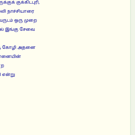
்குக் குக்கிடபுரி,
ல்லி நாச்சியாரை
ருடம் ஒரு முறை
தில் இங்கு சேவை
ஒரு கோழி அதனை
 யானையின்
்ற
 என்று