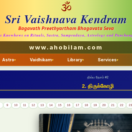
🕉
Sri Vaishnava Kendram
Bagavath Preethyartham Bhagavata Seva
us Knowhows on Rituals, Sastra, Sampradaya, Astrology and Panchang
www.ahobilam.com
Astro
Vaidhikam
Library
Services
▾
▾
▾
▾
திவ்ய தேசம் #
2
2. திருக்கோழி
9
10
11
12
13
14
15
16
17
18
19
20
21
22
2