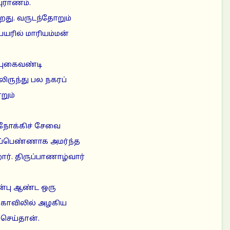
ுராணம்.
றது. வருடந்தோறும்
யரில் மாரியம்மன்
ி புகைவண்டி
லிருந்து பல நகரப்
றும்
 நோக்கிச் சேவை
ணப்பெண்ணாக அமர்ந்த
ார். திருப்பாணாழ்வார்
ின்பு ஆண்ட ஒரு
்கோவிலில் அழகிய
செய்தான்.