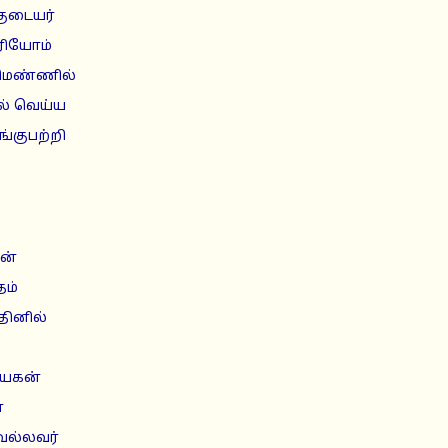
ுடையர்
டரியோம்
ெண்ணில்
ல் வெய்ய
்குபற்றி
.
ன்
தம்
தினில்
ாயகன்
்
வல்லவர்