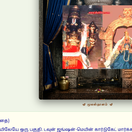
🪔 மூலஸ்தானம் 🪔
ந்தை)
ியிலேயே ஒரு பகுதி. டவுன் ஜங்ஷன்-மெயின் கார்டுகேட் மார்க்