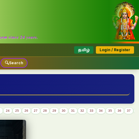
am since 24 years.
தமிழ்
Login / Register
🔍
Search
3
24
25
26
27
28
29
30
31
32
33
34
35
36
37
3