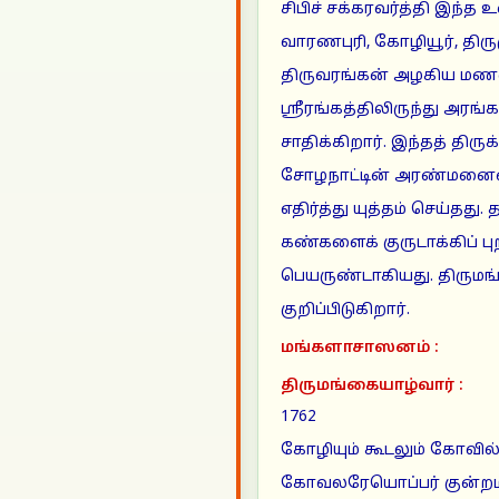
சிபிச் சக்கரவர்த்தி இந்த உ
வாரணபுரி, கோழியூர், திரு
திருவரங்கன் அழகிய மணவா
ஸ்ரீரங்கத்திலிருந்து அரங
சாதிக்கிறார். இந்தத் திர
சோழநாட்டின் அரண்மனைய
எதிர்த்து யுத்தம் செய்த
கண்களைக் குருடாக்கிப் பு
பெயருண்டாகியது. திருமங்
குறிப்பிடுகிறார்.
மங்களாசாஸனம் :
திருமங்கையாழ்வார் :
1762
கோழியும் கூடலும் கோவ
கோவலரேயொப்பர் குன்ற