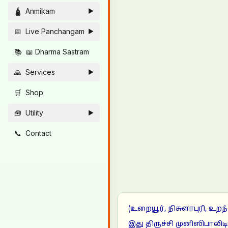
🛕
Anmikam
►
📅
Live Panchangam
►
📚
📖 Dharma Sastram
🙏
Services
►
🛒
Shop
🧰
Utility
►
📞
Contact
(உறையூர், நிசுளாபுரி, உற
இது திருச்சி முனிஸிபாலிட