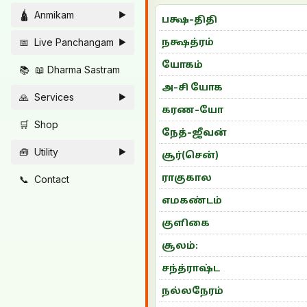
🛕
Anmikam
►
பக்ஷ-திதி
📅
Live Panchangam
நக்ஷத்ரம்
►
யோகம்
📚
📖 Dharma Sastram
அ-சி யோக
🙏
Services
►
கரண-யோ
🛒
Shop
நேத்-ஜீவன்
🧰
Utility
►
சூர்(சென்)
ராகுகால
📞
Contact
எமகண்டம்
குளிகை
சூலம்:
சந்த்ராஷ்ட
நல்லநேரம்