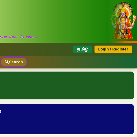
am since 24 years.
தமிழ்
Login / Register
🔍
Search
்