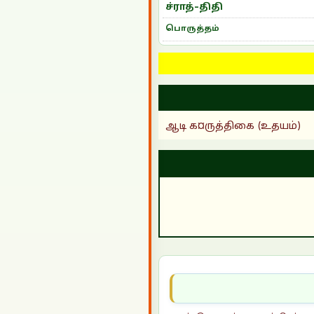
ச்ராத்-திதி
பொருத்தம்
ஆடி க¤ருத்திகை (உதயம்)