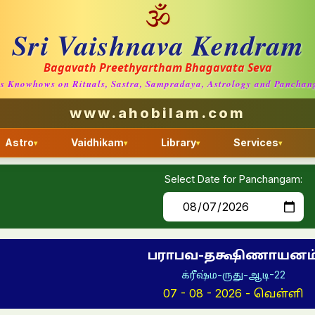
🕉
Sri Vaishnava Kendram
Bagavath Preethyartham Bhagavata Seva
us Knowhows on Rituals, Sastra, Sampradaya, Astrology and Panchang
www.ahobilam.com
Astro
Vaidhikam
Library
Services
▾
▾
▾
▾
Select Date for Panchangam:
பராபவ
-
தக்ஷிணாயனம
க்ரீஷ்ம
-ருது-
ஆடி
-
22
07 - 08 - 2026
-
வெள்ளி