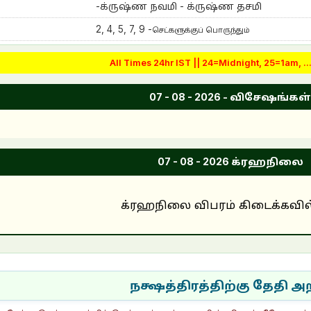
-
க்ருஷ்ண நவமி - க்ருஷ்ண தசமி
2, 4, 5, 7, 9
-
செட்களுக்குப் பொருந்தும்
All Times 24hr IST || 24=Midnight, 25=1am, .
07 - 08 - 2026
- விசேஷங்கள
07 - 08 - 2026
க்ரஹநிலை
க்ரஹநிலை விபரம் கிடைக்கவி
நக்ஷத்திரத்திற்கு தேதி அ