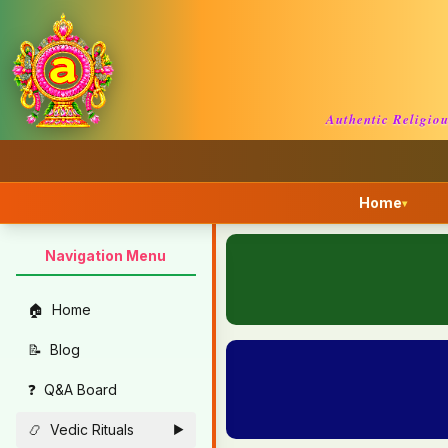
Authentic Religio
Home
▾
Navigation Menu
🏠
Home
📝
Blog
❓
Q&A Board
📿
Vedic Rituals
►