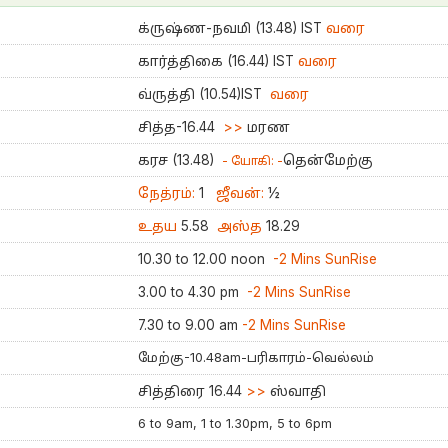
க்ருஷ்ண
-
நவமி
(
13.48
) IST
வரை
கார்த்திகை
(
16.44
) IST
வரை
வ்ருத்தி
(
10.54
)IST
வரை
சித்த
-
16.44
>>
மரண
கரச
(
13.48
)
தென்மேற்கு
- யோகி: -
நேத்ரம்:
1
ஜீவன்:
½
உதய
5.58
அஸ்த
18.29
10.30 to 12.00 noon
-2
Mins SunRise
3.00 to 4.30 pm
-2
Mins SunRise
7.30 to 9.00 am
-2
Mins SunRise
மேற்கு-10.48am-பரிகாரம்-வெல்லம்
சித்திரை
16.44
>>
ஸ்வாதி
6 to 9am, 1 to 1.30pm, 5 to 6pm