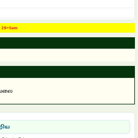
.. 29=5am
்
ல்லை
றிய